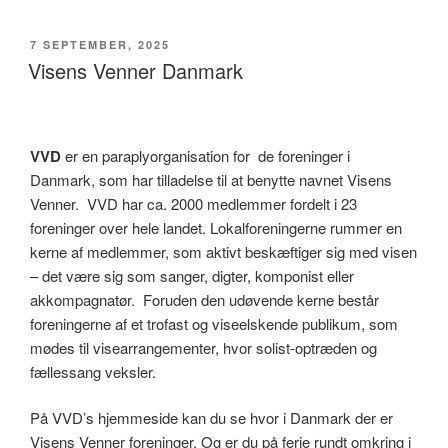
UDGIVET
7 SEPTEMBER, 2025
DEN
Visens Venner Danmark
VVD
er en paraplyorganisation for de foreninger i
Danmark, som har tilladelse til at benytte navnet Visens
Venner. VVD har ca. 2000 medlemmer fordelt i 23
foreninger over hele landet. Lokalforeningerne rummer en
kerne af medlemmer, som aktivt beskæftiger sig med visen
– det være sig som sanger, digter, komponist eller
akkompagnatør. Foruden den udøvende kerne består
foreningerne af et trofast og viseelskende publikum, som
mødes til visearrangementer, hvor solist-optræden og
fællessang veksler.
På VVD’s hjemmeside kan du se hvor i Danmark der er
Visens Venner foreninger. Og er du på ferie rundt omkring i