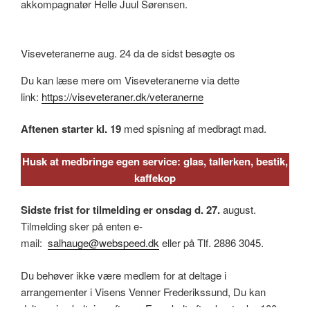
akkompagnatør Helle Juul Sørensen.
Viseveteranerne aug. 24 da de sidst besøgte os
Du kan læse mere om Viseveteranerne via dette
link:
https://viseveteraner.dk/veteranerne
Aftenen starter kl. 19
med spisning af medbragt mad.
Husk at medbringe egen service: glas, tallerken, bestik,
kaffekop
Sidste frist for tilmelding er onsdag d. 27.
august.
Tilmelding sker på enten e-
mail:
salhauge@webspeed.dk
eller på Tlf. 2886 3045.
Du behøver ikke være medlem for at deltage i
arrangementer i Visens Venner Frederikssund, Du kan
deltage i enkeltvise aftener. En enkelt aften koster kr. 100